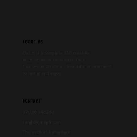
ABOUT US
Oatim is a complete 360 creative
led bespoke home builder, that
focuses on creating a beautiful environment
to live in and enjoy.
CONTACT
07940 950304
sarah@oatimfr.com
The wilds of Hampshire