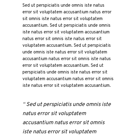
Sed ut perspiciatis unde omnis iste natus
error sit voluptatem accusantium natus error
sit omnis iste natus error sit voluptatem
accusantium. Sed ut perspiciatis unde omnis
iste natus error sit voluptatem accusantium
natus error sit omnis iste natus error sit
voluptatem accusantium. Sed ut perspiciatis
unde omnis iste natus error sit voluptatem
accusantium natus error sit omnis iste natus
error sit voluptatem accusantium. Sed ut
perspiciatis unde omnis iste natus error sit
voluptatem accusantium natus error sit omnis
iste natus error sit voluptatem accusantium.
Sed ut perspiciatis unde omnis iste
natus error sit voluptatem
accusantium natus error sit omnis
iste natus error sit voluptatem