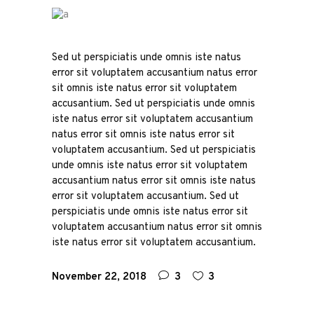
Sed ut perspiciatis unde omnis iste natus
error sit voluptatem accusantium natus error
sit omnis iste natus error sit voluptatem
accusantium. Sed ut perspiciatis unde omnis
iste natus error sit voluptatem accusantium
natus error sit omnis iste natus error sit
voluptatem accusantium. Sed ut perspiciatis
unde omnis iste natus error sit voluptatem
accusantium natus error sit omnis iste natus
error sit voluptatem accusantium. Sed ut
perspiciatis unde omnis iste natus error sit
voluptatem accusantium natus error sit omnis
iste natus error sit voluptatem accusantium.
November 22, 2018
3
3