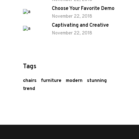
Choose Your Favorite Demo
November 22, 2018
Captivating and Creative
November 22, 2018
Tags
chairs
furniture
modern
stunning
trend