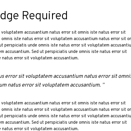
dge Required
t voluptatem accusantium natus error sit omnis iste natus error sit
 omnis iste natus error sit voluptatem accusantium natus error sit o
ut perspiciatis unde omnis iste natus error sit voluptatem accusanti
tem accusantium. Sed ut perspiciatis unde omnis iste natus error sit
e natus error sit voluptatem accusantium.
us error sit voluptatem accusantium natus error sit omni
ium natus error sit voluptatem accusantium.
t voluptatem accusantium natus error sit omnis iste natus error sit
 omnis iste natus error sit voluptatem accusantium natus error sit o
ut perspiciatis unde omnis iste natus error sit voluptatem accusanti
tem accusantium. Sed ut perspiciatis unde omnis iste natus error sit
e natus error sit voluptatem accusantium.