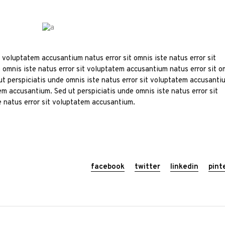
t voluptatem accusantium natus error sit omnis iste natus error sit
 omnis iste natus error sit voluptatem accusantium natus error sit o
ut perspiciatis unde omnis iste natus error sit voluptatem accusanti
tem accusantium. Sed ut perspiciatis unde omnis iste natus error sit
e natus error sit voluptatem accusantium.
facebook
twitter
linkedin
pint