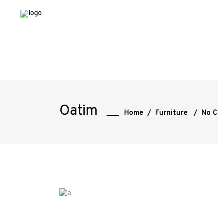
Oatim
Home
/
Furniture
/
No C