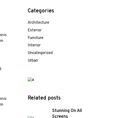
Categories
Architecture
Exterior
mnis
Furniture
um
Interior
Uncategorized
Urban
s
Related posts
mnis
um
Stunning On All
Screens