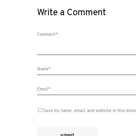
Write a Comment
Save my name, email, and website in this brow
submit