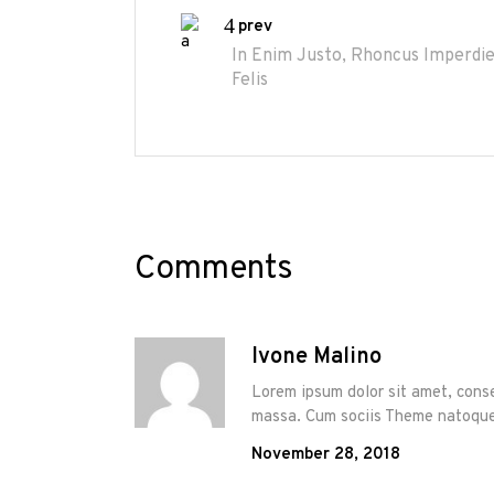
prev
In Enim Justo, Rhoncus Imperdi
Felis
Comments
Ivone Malino
Lorem ipsum dolor sit amet, cons
massa. Cum sociis Theme natoque 
November 28, 2018