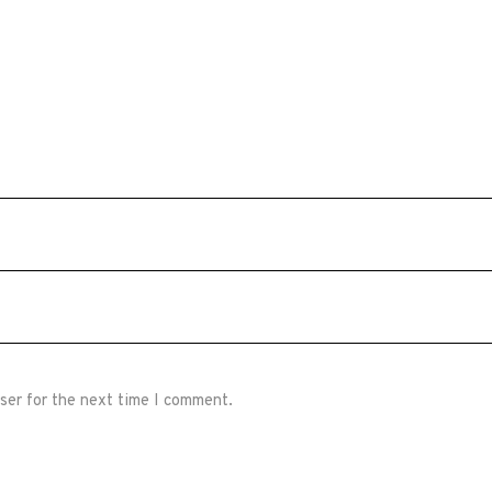
ser for the next time I comment.