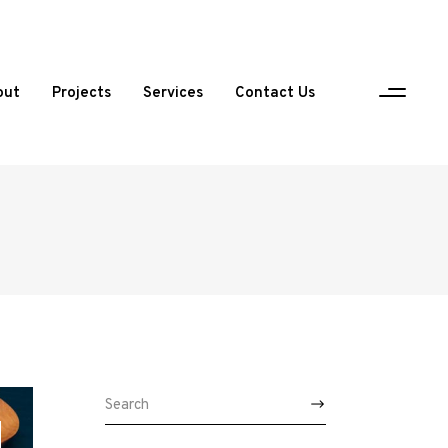
out
Projects
Services
Contact Us
Search
for: