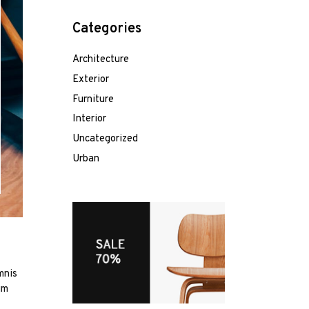
Categories
Architecture
Exterior
Furniture
Interior
Uncategorized
Urban
mnis
um