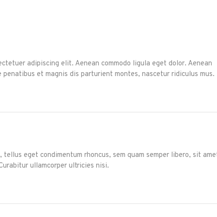
ectetuer adipiscing elit. Aenean commodo ligula eget dolor. Aenean
penatibus et magnis dis parturient montes, nascetur ridiculus mus.
 tellus eget condimentum rhoncus, sem quam semper libero, sit ame
rabitur ullamcorper ultricies nisi.