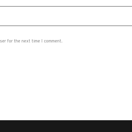
ser for the next time I comment.