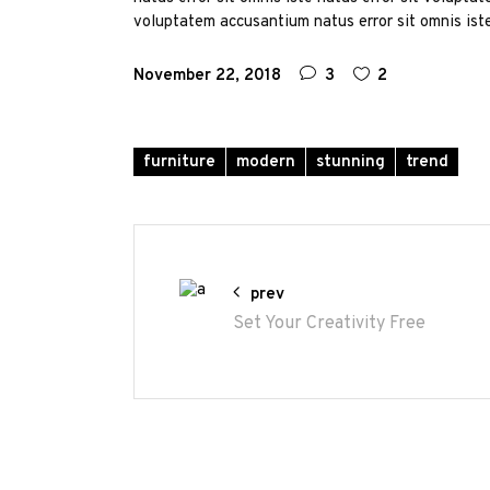
voluptatem accusantium natus error sit omnis ist
November 22, 2018
3
2
furniture
modern
stunning
trend
prev
Set Your Creativity Free