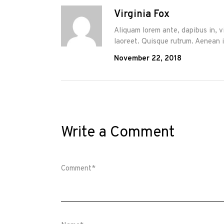
Virginia Fox
Aliquam lorem ante, dapibus in, vi
laoreet. Quisque rutrum. Aenean i
November 22, 2018
Write a Comment