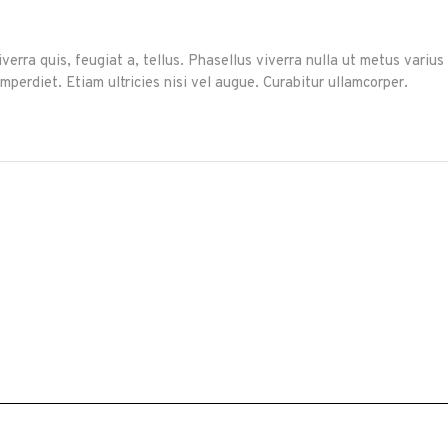
verra quis, feugiat a, tellus. Phasellus viverra nulla ut metus varius
mperdiet. Etiam ultricies nisi vel augue. Curabitur ullamcorper.